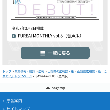
令和8年3月3日掲載
FUREAI MONTHLY vol.8（音声版）
一覧に戻る
トップ
>
県政情報・統計
>
広報
>
山梨県の広報誌・紙
>
山梨県広報誌・紙「ふ
れあい」トップページ
> ふれあいvol.88（音声版）
pagetop
庁舎案内
サイトマップ