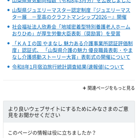
山梨県景気動向指数（令和8年3月分）を公表しました
山梨県ジュエリーマスター認定制度『ジュエリーマス
ター展 －至高のクラフトマンシップ2026－』開催
社会福祉法人欣寿会「地域密着型特別養護老人ホーム
おりひめ」が厚生労働大臣表彰（奨励賞）を受賞
「ＫＡＩの国 やまなし 魅力ある介護事業所認証評価制
度」認証式、 「山梨県介護の魅力 優良職員表彰・やま
なし介護感動ストーリー大賞」表彰式の開催について
令和8年1月宿泊旅行統計調査結果(速報値)について
関連ページをもっと見る
より良いウェブサイトにするためにみなさまのご意
見をお聞かせください
このページの情報は役に立ちましたか？