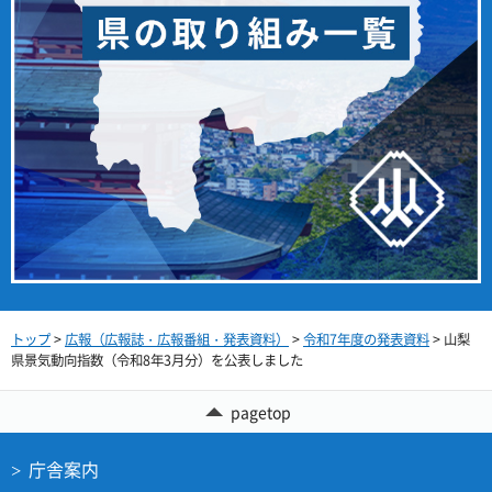
トップ
>
広報（広報誌・広報番組・発表資料）
>
令和7年度の発表資料
> 山梨
県景気動向指数（令和8年3月分）を公表しました
pagetop
庁舎案内