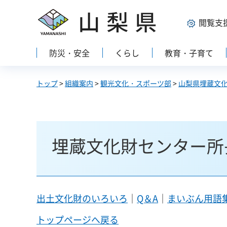
山梨県
閲覧支
防災・安全
くらし
教育・子育て
トップ
>
組織案内
>
観光文化・スポーツ部
>
山梨県埋蔵文
埋蔵文化財センター所
出土文化財のいろいろ
｜
Q＆A
｜
まいぶん用語
トップページへ戻る