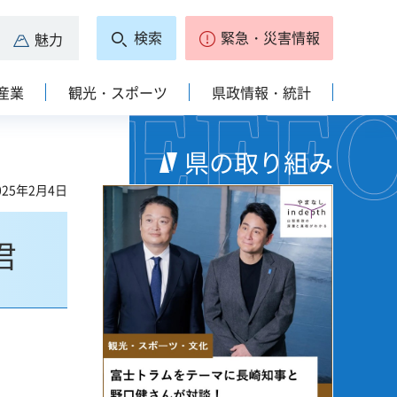
検索
緊急・災害情報
魅力
産業
観光・スポーツ
県政情報・統計
県の取り組み
25年2月4日
君