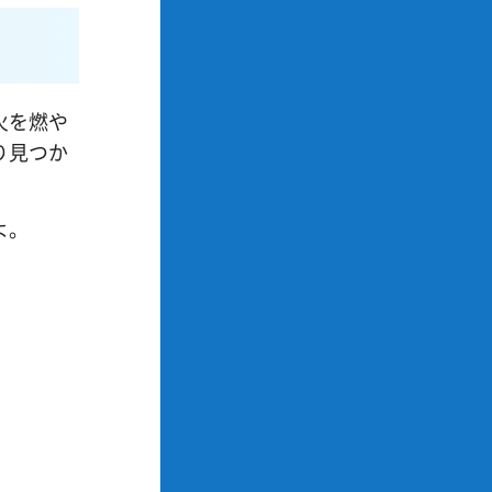
火を燃や
り見つか
よ。