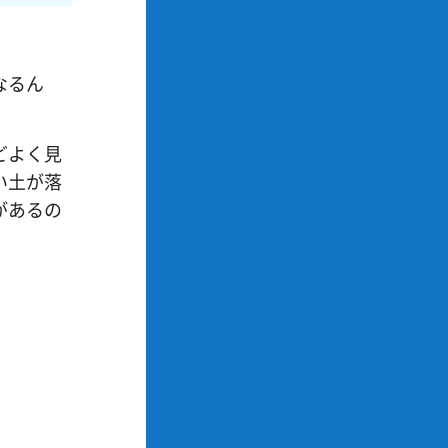
なるん
どよく見
い土が落
があるの