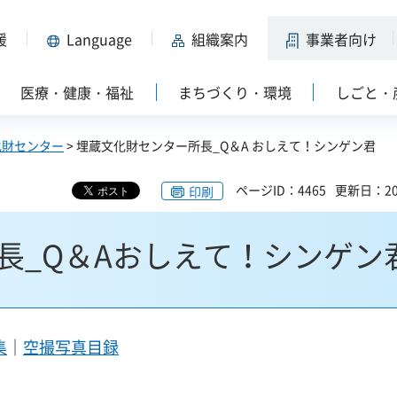
援
Language
組織案内
事業者向け
医療・健康・福祉
まちづくり・環境
しごと・
化財センター
> 埋蔵文化財センター所長_Q＆A おしえて！シンゲン君
ページID：4465
更新日：20
印刷
長_Q＆Aおしえて！シンゲン
集
｜
空撮写真目録