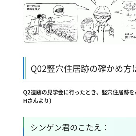
Q02竪穴住居跡の確かめ方
Q2遺跡の見学会に行ったとき、竪穴住居跡
Hさんより）
シンゲン君のこたえ：